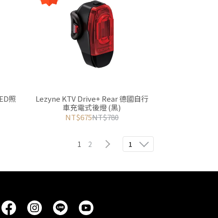
LED照
Lezyne KTV Drive+ Rear 德國自行
車充電式後燈 (黑)
NT$675
NT$780
1
2
1