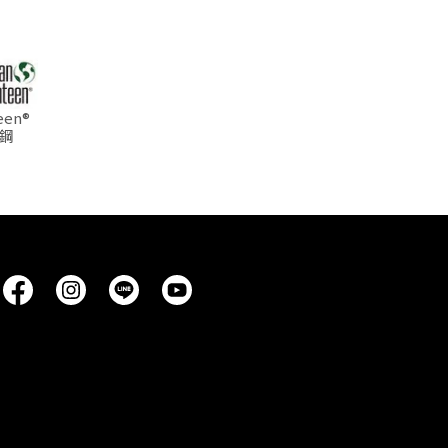
een®
銹鋼